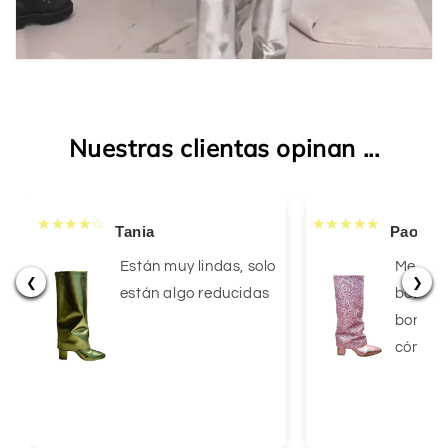
Nuestras clientas opinan ...
Tania
Paola
Están muy lindas, solo
Me enc
❮
❯
están algo reducidas
botas! B
bonito 
cómoda