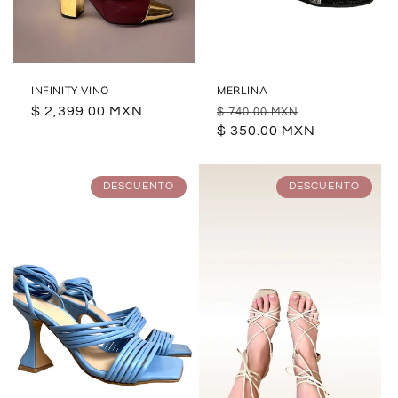
INFINITY VINO
MERLINA
Precio
$ 2,399.00 MXN
Precio
Precio
$ 740.00 MXN
habitual
habitual
$ 350.00 MXN
de
oferta
DESCUENTO
DESCUENTO