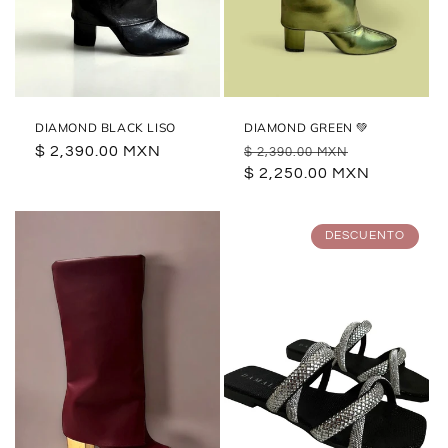
DIAMOND BLACK LISO
DIAMOND GREEN 💚
Precio
$ 2,390.00 MXN
Precio
Precio
$ 2,390.00 MXN
habitual
habitual
$ 2,250.00 MXN
de
oferta
DESCUENTO