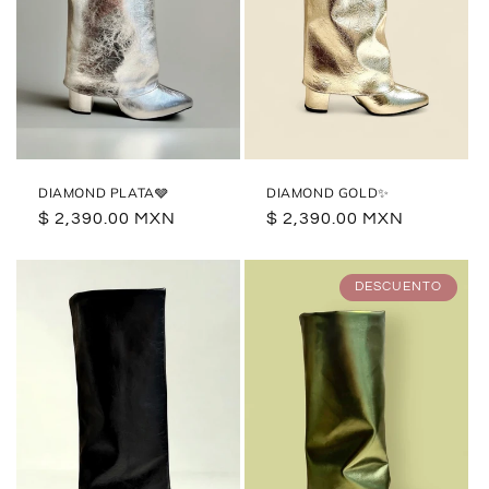
n
:
DIAMOND PLATA🩶
DIAMOND GOLD✨
Precio
$ 2,390.00 MXN
Precio
$ 2,390.00 MXN
habitual
habitual
DESCUENTO