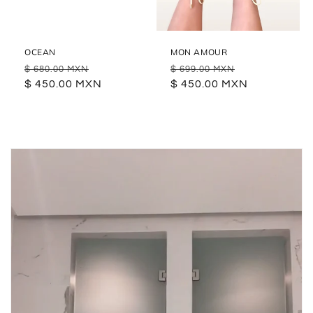
OCEAN
MON AMOUR
Precio
Precio
Precio
Precio
$ 680.00 MXN
$ 699.00 MXN
habitual
$ 450.00 MXN
de
habitual
$ 450.00 MXN
de
oferta
oferta