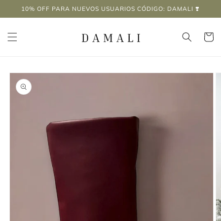
Ir
10% OFF PARA NUEVOS USUARIOS CÓDIGO: DAMALI ❣️
directamente
al contenido
Carrito
Ir
directamente
a la
información
del producto