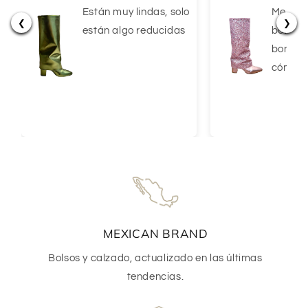
Están muy lindas, solo
Me enc
❮
❯
están algo reducidas
botas! B
bonito 
cómoda
MEXICAN BRAND
Bolsos y calzado, actualizado en las últimas
tendencias.